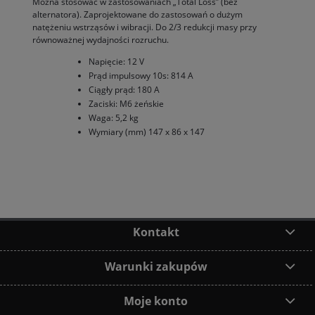
Można stosować w zastosowaniach „Total Loss” (bez
alternatora). Zaprojektowane do zastosowań o dużym
natężeniu wstrząsów i wibracji. Do 2/3 redukcji masy przy
równoważnej wydajności rozruchu.
Napięcie: 12 V
Prąd impulsowy 10s: 814 A
Ciągły prąd: 180 A
Zaciski: M6 żeńskie
Waga: 5,2 kg
Wymiary (mm) 147 x 86 x 147
Kontakt
Warunki zakupów
Moje konto