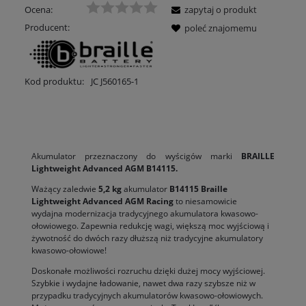
Ocena:
zapytaj o produkt
Producent:
poleć znajomemu
Kod produktu:
JC J560165-1
OPIS
Akumulator przeznaczony do wyścigów marki
BRAILLE
Lightweight Advanced AGM B14115.
Ważący zaledwie
5,2 kg
akumulator
B14115 Braille
Lightweight Advanced AGM Racing
to niesamowicie
wydajna modernizacja tradycyjnego akumulatora kwasowo-
ołowiowego. Zapewnia redukcję wagi, większą moc wyjściową i
żywotność do dwóch razy dłuższą niż tradycyjne akumulatory
kwasowo-ołowiowe!
Doskonałe możliwości rozruchu dzięki dużej mocy wyjściowej.
Szybkie i wydajne ładowanie, nawet dwa razy szybsze niż w
przypadku tradycyjnych akumulatorów kwasowo-ołowiowych.