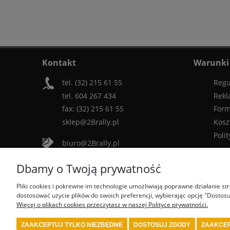
Kontakt
Warunki
tel. (32) 215 61 55
Regu
tel. 604 267 434
Rekl
fax: (32) 215 61 55
Form
sklep@2Brally.pl
Kosz
Poli
biuro@2Brally.pl
Dbamy o Twoją prywatność
Dołącz do nas:
Pliki cookies i pokrewne im technologie umożliwiają poprawne działanie s
dostosować użycie plików do swoich preferencji, wybierając opcję "Dostosu
Więcej o plikach cookies przeczytasz w naszej Polityce prywatności.
Najczęściej wyszukiwane produkty:
ZAAKCEPTUJ TYLKO NIEZBĘDNE
DOSTOSUJ ZGODY
ZAAKCEP