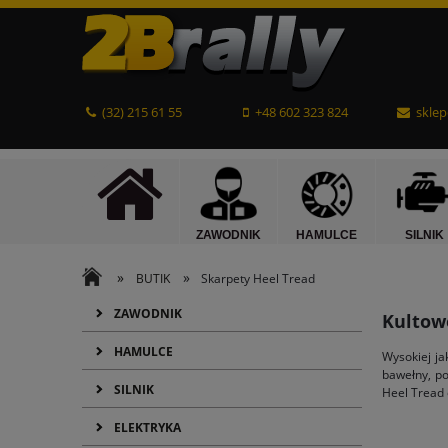
(32) 215 61 55
+48 602 323 824
sklep
ZAWODNIK
HAMULCE
SILNIK
»
»
BUTIK
Skarpety Heel Tread
ZAWODNIK
Kultowe
HAMULCE
Wysokiej j
bawełny, po
SILNIK
Heel Tread 
ELEKTRYKA