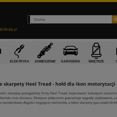
@2Brally.pl
ELEKTRYKA
ZAWIESZENIE
KAROSERIA
WNĘTRZE
 skarpety Heel Tread - hołd dla ikon motoryzacji
akości skarpety portugalskiej firmy Heel Tread, inspirowane kultowymi samoc
liamidu oraz elastanu. Niniejsze połączenie gwarantuje wygodę użytkowania, z
o standardowej długości sięgającej nad kostkę, a także skarpety typu stopki (krótk