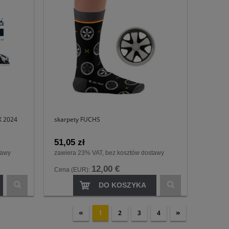
X 2024
skarpety FUCHS
51,05 zł
tawy
zawiera 23% VAT, bez kosztów dostawy
12,00 €
Cena (EUR):
DO KOSZYKA
«
»
1
2
3
4