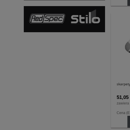
skarpet
51,05 
zawiera
Cena (