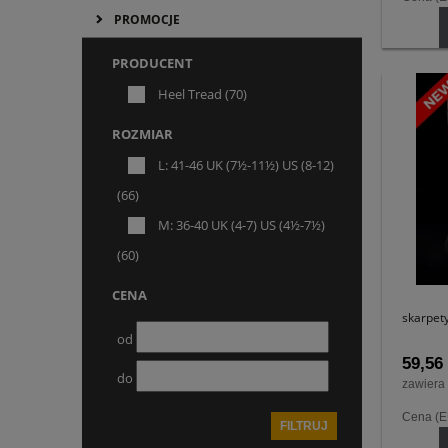
PROMOCJE
PRODUCENT
Heel Tread
(70)
ROZMIAR
L: 41-46 UK (7½-11½) US (8-12)
(66)
M: 36-40 UK (4-7) US (4½-7½)
(60)
CENA
skarpet
od
59,56 
do
zawiera
Cena (
FILTRUJ