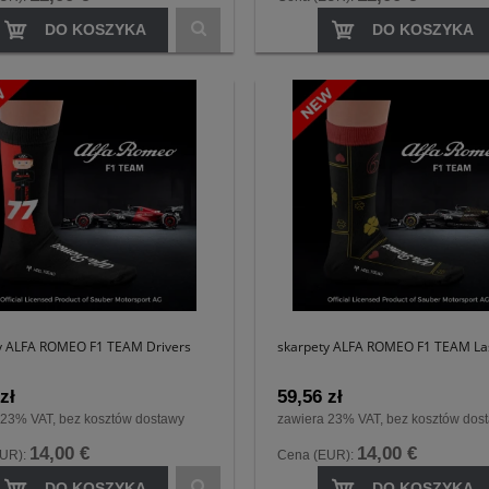
DO KOSZYKA
DO KOSZYKA
y ALFA ROMEO F1 TEAM Drivers
skarpety ALFA ROMEO F1 TEAM La
zł
59,56 zł
 23% VAT, bez kosztów dostawy
zawiera 23% VAT, bez kosztów dos
14,00 €
14,00 €
EUR):
Cena (EUR):
DO KOSZYKA
DO KOSZYKA