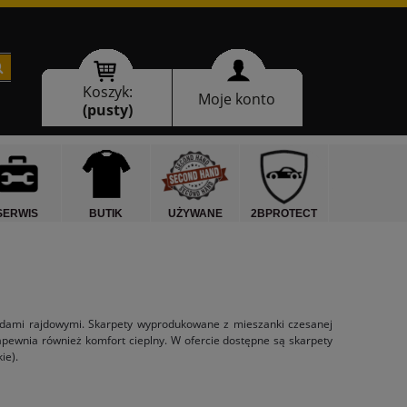
Koszyk:
Moje konto
(pusty)
SERWIS
BUTIK
UŻYWANE
2BPROTECT
hodami rajdowymi. Skarpety wyprodukowane z mieszanki czesanej
apewnia również komfort cieplny. W ofercie dostępne są skarpety
ie).