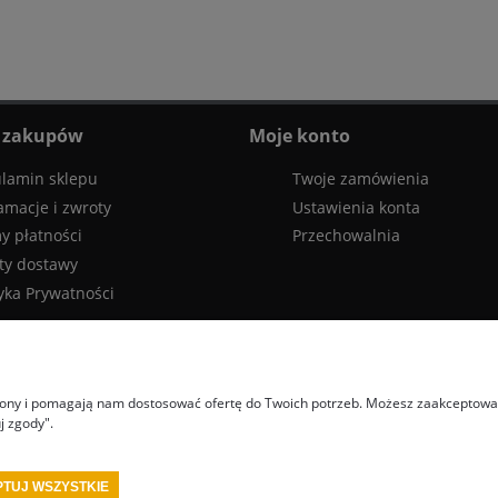
 zakupów
Moje konto
lamin sklepu
Twoje zamówienia
amacje i zwroty
Ustawienia konta
y płatności
Przechowalnia
ty dostawy
tyka Prywatności
trony i pomagają nam dostosować ofertę do Twoich potrzeb. Możesz zaakceptować 
j zgody".
TUJ WSZYSTKIE