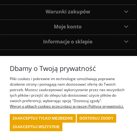
Warunki zakupów
Moje konto
Informacje o sklepie
Dbamy o Twoją prywatność
Dołącz do nas:
Pliki cookies i pokrewne im technologie umożliwiają poprawne
działanie strony i pomagają nam dostosować ofertę do Twoich
Najczęściej wyszukiwane produkty:
potrzeb. Możesz zaakceptować wykorzystanie przez nas wszystkich
tych plików i przejść do sklepu lub dostosować użycie plików do
swoich preferencji, wybierając opcję "Dostosuj zgody".
prezenty motorsport
fotel biurowy OMP
tanie akcesoria rajdowe red spec
tanie
wyposażenie rajdowe turn one
przedstawiciel stilo
przedstawiciel OMP
Więcej o plikach cookies przeczytasz w naszej Polityce prywatności.
kombinezon kartingowy
kombinezon OMP
kask Stilo
sklep rajdowy
rally shop
system gaśniczy fia
wyposażenie serwisu motorsport
wyposażenie bezpieczeństwa
ZAAKCEPTUJ TYLKO NIEZBĘDNE
DOSTOSUJ ZGODY
fia
wyposażenie kierowcy rajdowego
wyposażenie samochodu rajdowego
buty fia
wyposażenie warsztatu motorsport
kask kartingowy
kask fia
skarpety fia
bielizna
ZAAKCEPTUJ WSZYSTKIE
fia
kombinezon fia
kombinezon rajdowy
kask rajdowy
buty rajdowe
rajdowe
gadżety
tanie akcesoria motorsport
renault sport polska
4motorsport