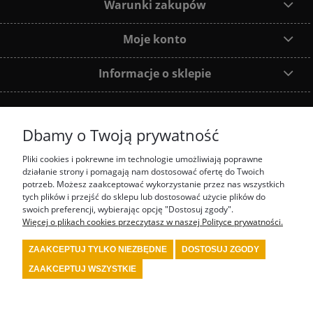
Warunki zakupów
Moje konto
Informacje o sklepie
Dbamy o Twoją prywatność
Dołącz do nas:
Pliki cookies i pokrewne im technologie umożliwiają poprawne
działanie strony i pomagają nam dostosować ofertę do Twoich
Najczęściej wyszukiwane produkty:
potrzeb. Możesz zaakceptować wykorzystanie przez nas wszystkich
tych plików i przejść do sklepu lub dostosować użycie plików do
prezenty motorsport
fotel biurowy OMP
tanie akcesoria rajdowe red spec
tanie
swoich preferencji, wybierając opcję "Dostosuj zgody".
wyposażenie rajdowe turn one
przedstawiciel stilo
przedstawiciel OMP
Więcej o plikach cookies przeczytasz w naszej Polityce prywatności.
kombinezon kartingowy
kombinezon OMP
kask Stilo
sklep rajdowy
rally shop
system gaśniczy fia
wyposażenie serwisu motorsport
wyposażenie bezpieczeństwa
ZAAKCEPTUJ TYLKO NIEZBĘDNE
DOSTOSUJ ZGODY
fia
wyposażenie kierowcy rajdowego
wyposażenie samochodu rajdowego
buty fia
wyposażenie warsztatu motorsport
kask kartingowy
kask fia
skarpety fia
bielizna
ZAAKCEPTUJ WSZYSTKIE
fia
kombinezon fia
kombinezon rajdowy
kask rajdowy
buty rajdowe
rajdowe
gadżety
tanie akcesoria motorsport
renault sport polska
4motorsport