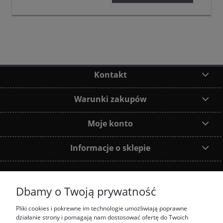
Kontakt
Warunki zakupów
Moje konto
Informacje o sklepie
Dbamy o Twoją prywatność
Dołącz do nas:
Pliki cookies i pokrewne im technologie umożliwiają poprawne
działanie strony i pomagają nam dostosować ofertę do Twoich
Najczęściej wyszukiwane produkty: