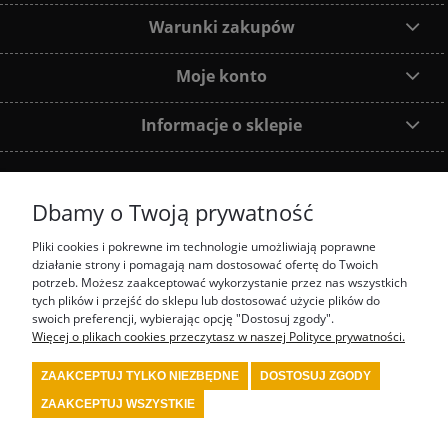
Warunki zakupów
Moje konto
Informacje o sklepie
Dbamy o Twoją prywatność
Dołącz do nas:
Pliki cookies i pokrewne im technologie umożliwiają poprawne
działanie strony i pomagają nam dostosować ofertę do Twoich
Najczęściej wyszukiwane produkty:
potrzeb. Możesz zaakceptować wykorzystanie przez nas wszystkich
tych plików i przejść do sklepu lub dostosować użycie plików do
swoich preferencji, wybierając opcję "Dostosuj zgody".
prezenty motorsport
fotel biurowy OMP
tanie akcesoria rajdowe red spec
tanie
wyposażenie rajdowe turn one
przedstawiciel stilo
przedstawiciel OMP
Więcej o plikach cookies przeczytasz w naszej Polityce prywatności.
kombinezon kartingowy
kombinezon OMP
kask Stilo
sklep rajdowy
rally shop
system gaśniczy fia
wyposażenie serwisu motorsport
wyposażenie bezpieczeństwa
ZAAKCEPTUJ TYLKO NIEZBĘDNE
DOSTOSUJ ZGODY
fia
wyposażenie kierowcy rajdowego
wyposażenie samochodu rajdowego
buty fia
wyposażenie warsztatu motorsport
kask kartingowy
kask fia
skarpety fia
bielizna
ZAAKCEPTUJ WSZYSTKIE
fia
kombinezon fia
kombinezon rajdowy
kask rajdowy
buty rajdowe
rajdowe
gadżety
tanie akcesoria motorsport
renault sport polska
4motorsport