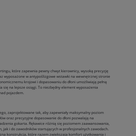
tingu, które zapewnia pewny chwyt kierownicy, wysoką precyzję
raz wyposażone w antypoślizgowe wstawki na wewnętrznej stronie
onomicznemu krojowi i dopasowaniu do dłoni umożliwiają pełną
da się na lepsze osiągi. To niezbędny element wyposażenia
 nad pojazdem.
wego, zaprojektowane tak, aby zapewniały maksymalny poziom
łów oraz precyzyjne dopasowanie do dłoni pozwalają na
owadzenia gokarta. Rękawice różnią się poziomem zaawansowania,
 jak i do zawodników startujących w profesjonalnych zawodach.
na konstrukcja, które razem zwiększają komfort użytkowania i