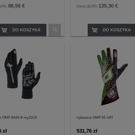
88,56 €
135,30 €
EUR):
Cena (EUR):
DO KOSZYKA
DO KOSZYKA
e OMP RAIN-K my2026
rękawice OMP KS ART
 zł
531,76 zł