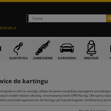
@2Brally.pl
ELEKTRYKA
ZAWIESZENIE
KAROSERIA
WNĘTRZE
ice do kartingu
artingowe w ofercie naszego sklepu na pewno zaspokoją wymagania początkują
awych modeli rękawic włoskiej, renomowanej marki OPM Racing. Oferujemy także 
akże pozostałe wyposażenie do kartingu jak
buty kartingowe
,
kombinezony kart
Przejdź do kategorii: