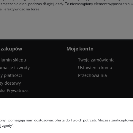
 zmęczenie dłoni podczas długiej jazdy. To niezastąpiony element wyposażenia 
 i efektywność na torze.
 zakupów
Moje konto
lamin sklepu
Twoje zamówienia
amacje i zwroty
Ustawienia konta
y płatności
Przechowalnia
ty dostawy
tyka Prywatności
trony i pomagają nam dostosować ofertę do Twoich potrzeb. Możesz zaakceptować 
j zgody".