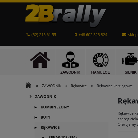
(32) 215 61 55
+48 602 323 824
sklep
ZAWODNIK
HAMULCE
SILNIK
»
»
»
ZAWODNIK
Rękawice
Rękawice kartingowe
ZAWODNIK
Rękaw
KOMBINEZONY
Rękawice k
BUTY
szereg ciek
Oferujemy t
RĘKAWICE
RĘKAWICE (FIA)