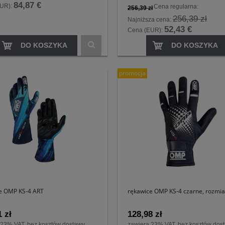
84,87 €
EUR):
Cena regularna:
256,39 zł
256,39 zł
Najniższa cena:
52,43 €
Cena (EUR):
DO KOSZYKA
DO KOSZYKA
promocja
e OMP KS-4 ART
rękawice OMP KS-4 czarne, rozmia
 zł
128,98 zł
 23% VAT, bez kosztów dostawy
zawiera 23% VAT, bez kosztów dos