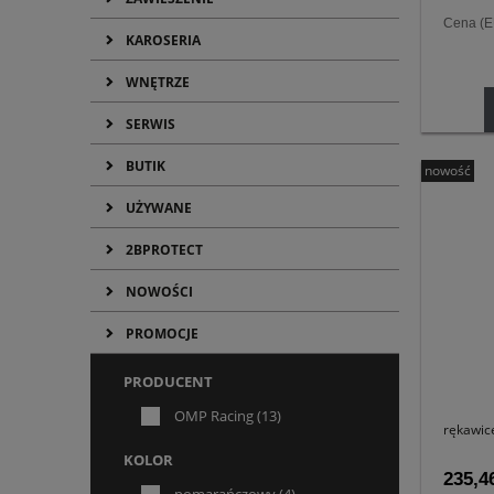
Cena (
KAROSERIA
WNĘTRZE
SERWIS
BUTIK
nowość
UŻYWANE
2BPROTECT
NOWOŚCI
PROMOCJE
PRODUCENT
OMP Racing
(13)
rękawic
KOLOR
235,46