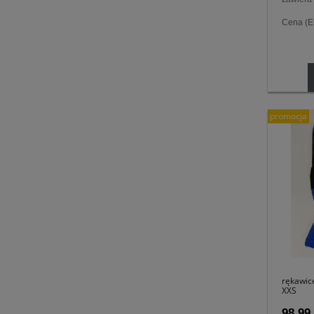
Cena (
promocja
rękawic
XXS
98,99 