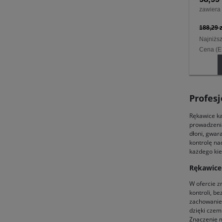
zawiera
188,29 z
Najniżs
Cena (
Profes
Rękawice ka
prowadzenia
dłoni, gwar
kontrolę na
każdego kie
Rękawice
W ofercie z
kontroli, b
zachowanie 
dzięki czem
Znaczenie m