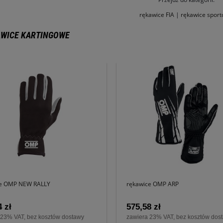
rękawice FIA
|
rękawice spor
WICE KARTINGOWE
ce OMP NEW RALLY
rękawice OMP ARP
 zł
575,58 zł
 23% VAT, bez kosztów dostawy
zawiera 23% VAT, bez kosztów dos