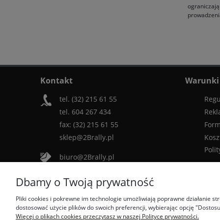
ograniczają
prowadzenia
Kontakt
Warunki
tel. (32) 215 61 55
Regu
tel. 604 267 434
Rekl
fax: (32) 215 61 55
Form
sklep@2Brally.pl
Kosz
Poli
biuro@2Brally.pl
Dbamy o Twoją prywatność
Dołącz do nas:
Pliki cookies i pokrewne im technologie umożliwiają poprawne działanie s
dostosować użycie plików do swoich preferencji, wybierając opcję "Dostosu
Więcej o plikach cookies przeczytasz w naszej Polityce prywatności.
Najczęściej wyszukiwane produkty: