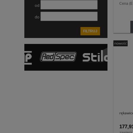
Cena (
od
do
FILTRUJ
nowość
rękawic
177,91
zawiera