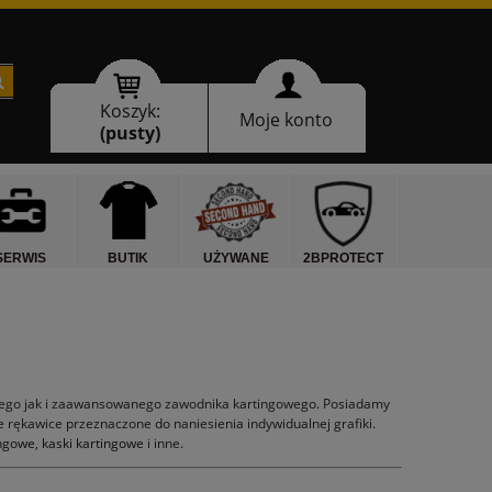
Koszyk:
Moje konto
(pusty)
SERWIS
BUTIK
UŻYWANE
2BPROTECT
cego jak i zaawansowanego zawodnika kartingowego. Posiadamy
rękawice przeznaczone do naniesienia indywidualnej grafiki.
ingowe
,
kaski kartingowe
i inne.