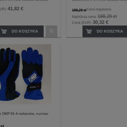
41,82 €
EUR):
Cena regularna:
188,29 zł
188,29 zł
Najniższa cena:
30,32 €
Cena (EUR):
DO KOSZYKA
DO KOSZYKA
e OMP KS-4 niebieskie, rozmiar
zł