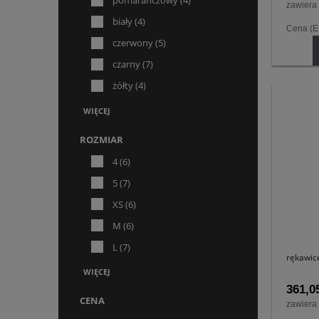
pomarańczowy
(4)
zawiera
biały
(4)
Cena (
czerwony
(5)
czarny
(7)
żółty
(4)
WIĘCEJ
ROZMIAR
4
(6)
5
(7)
XS
(6)
M
(6)
L
(7)
rękawic
WIĘCEJ
361,05
CENA
zawiera