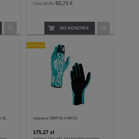
62,73 €
Cena (EUR):
DO KOSZYKA
promocja
r XL
rękawice OMP KS-4 MY23
175,27 zł
tawy
zawiera 23% VAT, bez kosztów dostawy