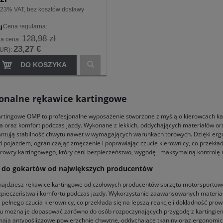
 23% VAT, bez kosztów dostawy
Cena regularna:
ł
128,98 zł
za cena:
23,27 €
EUR):
DO KOSZYKA
jonalne rękawice kartingowe
rtingowe OMP to profesjonalne wyposażenie stworzone z myślą o kierowcach kar
 oraz komfort podczas jazdy. Wykonane z lekkich, oddychających materiałów o
antują stabilność chwytu nawet w wymagających warunkach torowych. Dzięki erg
d pojazdem, ograniczając zmęczenie i poprawiając czucie kierownicy, co przekła
rowcy kartingowego, który ceni bezpieczeństwo, wygodę i maksymalną kontrolę
 do gokartów od największych producentów
najdziesz rękawice kartingowe od czołowych producentów sprzętu motorsporto
ezpieczeństwa i komfortu podczas jazdy. Wykorzystanie zaawansowanych materia
pełnego czucia kierownicy, co przekłada się na lepszą reakcję i dokładność pr
u można je dopasować zarówno do osób rozpoczynających przygodę z kartingiem,
ają antypoślizgowe powierzchnie chwytne, oddychające tkaniny oraz ergonomicz