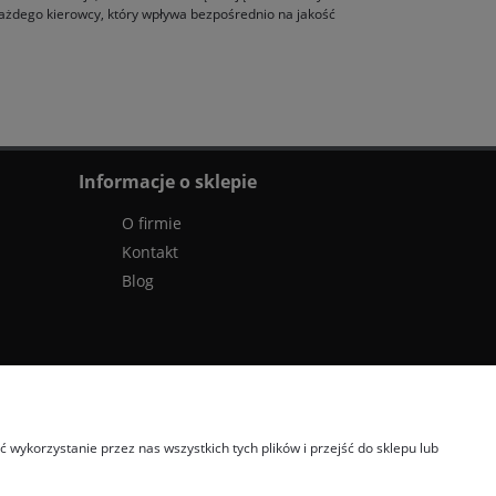
każdego kierowcy, który wpływa bezpośrednio na jakość
Informacje o sklepie
O firmie
Kontakt
Blog
wykorzystanie przez nas wszystkich tych plików i przejść do sklepu lub