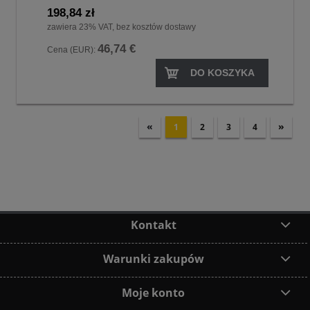
198,84 zł
zawiera 23% VAT, bez kosztów dostawy
46,74 €
Cena (EUR):
DO KOSZYKA
«
»
1
2
3
4
Kontakt
Warunki zakupów
Moje konto