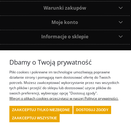
Warunki zakupów
Moje konto
Informacje o sklepie
Dbamy o Twoją prywatność
Dołącz do nas:
Pliki cookies i pokrewne im technologie umożliwiają poprawne
działanie strony i pomagają nam dostosować ofertę do Twoich
Najczęściej wyszukiwane produkty:
potrzeb. Możesz zaakceptować wykorzystanie przez nas wszystkich
tych plików i przejść do sklepu lub dostosować użycie plików do
swoich preferencji, wybierając opcję "Dostosuj zgody".
prezenty motorsport
fotel biurowy OMP
tanie akcesoria rajdowe red spec
tanie
wyposażenie rajdowe turn one
przedstawiciel stilo
przedstawiciel OMP
Więcej o plikach cookies przeczytasz w naszej Polityce prywatności.
kombinezon kartingowy
kombinezon OMP
kask Stilo
sklep rajdowy
rally shop
system gaśniczy fia
wyposażenie serwisu motorsport
wyposażenie bezpieczeństwa
ZAAKCEPTUJ TYLKO NIEZBĘDNE
DOSTOSUJ ZGODY
fia
wyposażenie kierowcy rajdowego
wyposażenie samochodu rajdowego
buty fia
wyposażenie warsztatu motorsport
kask kartingowy
kask fia
skarpety fia
bielizna
ZAAKCEPTUJ WSZYSTKIE
fia
kombinezon fia
kombinezon rajdowy
kask rajdowy
buty rajdowe
rajdowe
gadżety
tanie akcesoria motorsport
renault sport polska
4motorsport