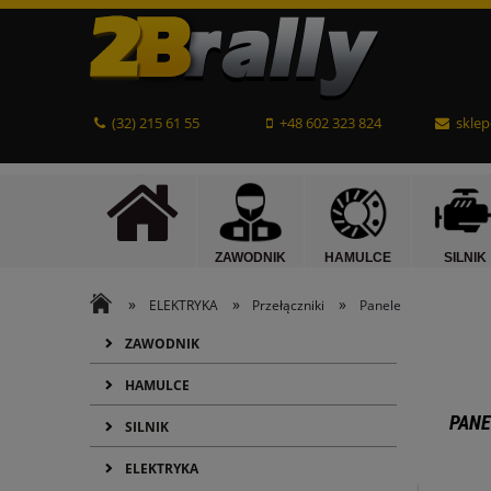
(32) 215 61 55
+48 602 323 824
sklep
ZAWODNIK
HAMULCE
SILNIK
»
»
»
ELEKTRYKA
Przełączniki
Panele
ZAWODNIK
HAMULCE
PANE
SILNIK
ELEKTRYKA