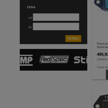
CENA
od
do
FILTRUJ
Panel p
(koloro
495,93
zawiera
Cena (G