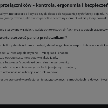
 przełączników – kontrola, ergonomia i bezpiecz
alnym motorsporcie liczy się szybki dostęp do najważniejszych funkcji pojazdu
ów (znany również jako switch panel) to centralny element kokpitu, który pozwal
nie stosowane w rajdach, wyścigach torowych, driftach oraz w autach przygotow
warto stosować panel z przełącznikami?
ie liczy się nie tylko moc i osiągi, ale też organizacja kokpitu i niezawodność in
ądek w instalacji elektrycznej – mniej kabli i chaosu,
szą obsługę systemów auta w trakcie jazdy,
sze bezpieczeństwo dzięki centralnemu sterowaniu,
elność i ergonomię – wszystkie funkcje w jednym miejscu,
zą odporność na wibracje i warunki rajdowe.
jest to standard w profesjonalnie przygotowanych samochodach rajdowych i wyś