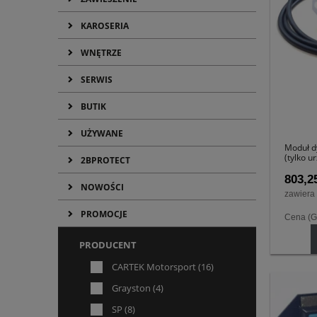
KAROSERIA
WNĘTRZE
SERWIS
BUTIK
UŻYWANE
Moduł d
(tylko u
2BPROTECT
803,25
NOWOŚCI
zawiera
PROMOCJE
Cena (G
PRODUCENT
CARTEK Motorsport
(16)
Grayston
(4)
SP
(8)