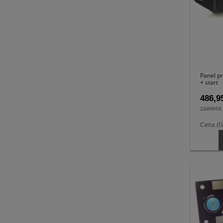
Panel p
+ start
486,95
zawiera
Cena (G