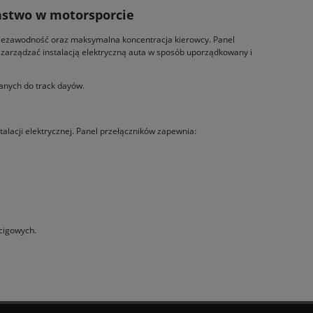
eństwo w motorsporcie
, niezawodność oraz maksymalna koncentracja kierowcy. Panel
a zarządzać instalacją elektryczną auta w sposób uporządkowany i
anych do track dayów.
stalacji elektrycznej. Panel przełączników zapewnia:
cigowych.