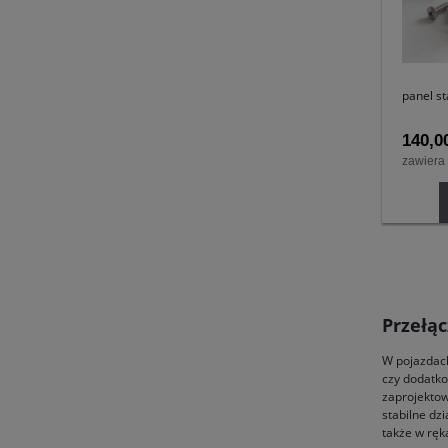
panel s
140,00
zawiera
Przełą
W pojazdach
czy dodatko
zaprojektow
stabilne dz
także w ręk