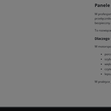
Panele
W profesjon
przełącznik
bezpieczny.
To rozwiąza
Dlaczego 
W motorsporc
porz
szyb
więk
czyt
leps
W praktyce 