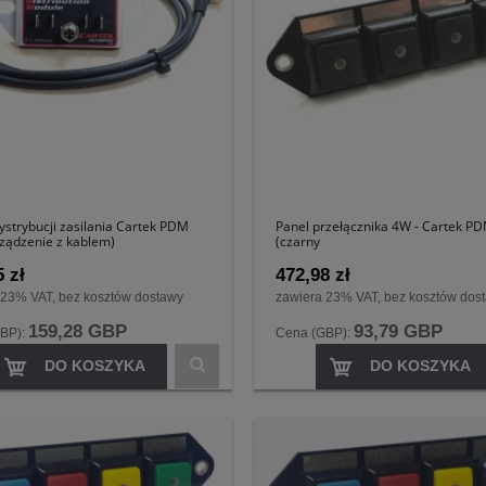
ystrybucji zasilania Cartek PDM
Panel przełącznika 4W - Cartek P
rządzenie z kablem)
(czarny
 zł
472,98 zł
 23% VAT, bez kosztów dostawy
zawiera 23% VAT, bez kosztów dos
159,28 GBP
93,79 GBP
BP):
Cena (GBP):
DO KOSZYKA
DO KOSZYKA