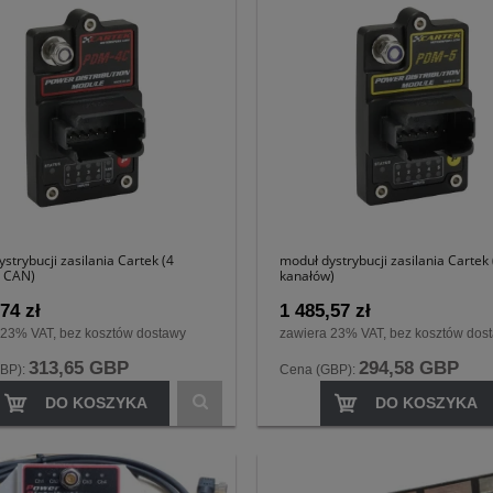
strybucji zasilania Cartek (4
moduł dystrybucji zasilania Cartek 
+ CAN)
kanałów)
74 zł
1 485,57 zł
 23% VAT, bez kosztów dostawy
zawiera 23% VAT, bez kosztów dos
313,65 GBP
294,58 GBP
BP):
Cena (GBP):
DO KOSZYKA
DO KOSZYKA