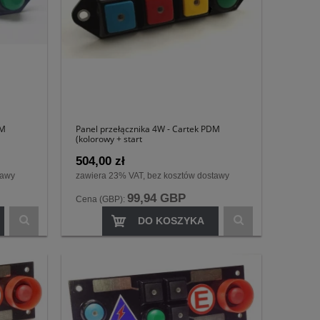
DM
Panel przełącznika 4W - Cartek PDM
(kolorowy + start
504,00 zł
tawy
zawiera 23% VAT, bez kosztów dostawy
99,94 GBP
Cena (GBP):
DO KOSZYKA