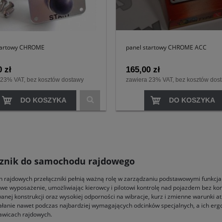
tartowy CHROME
panel startowy CHROME ACC
 zł
165,00 zł
 23% VAT, bez kosztów dostawy
zawiera 23% VAT, bez kosztów dos
DO KOSZYKA
DO KOSZYKA
cznik do samochodu rajdowego
 rajdowych przełączniki pełnią ważną rolę w zarządzaniu podstawowymi funkcjami
we wyposażenie, umożliwiając kierowcy i pilotowi kontrolę nad pojazdem bez ko
anej konstrukcji oraz wysokiej odporności na wibracje, kurz i zmienne warunki 
iałanie nawet podczas najbardziej wymagających odcinków specjalnych, a ich erg
awicach rajdowych.