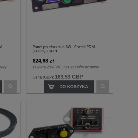
DM
Panel przełącznika 6W - Cartek PDM
(czarny + start
824,68 zł
tawy
zawiera 23% VAT, bez kosztów dostawy
163,53 GBP
Cena (GBP):
DO KOSZYKA