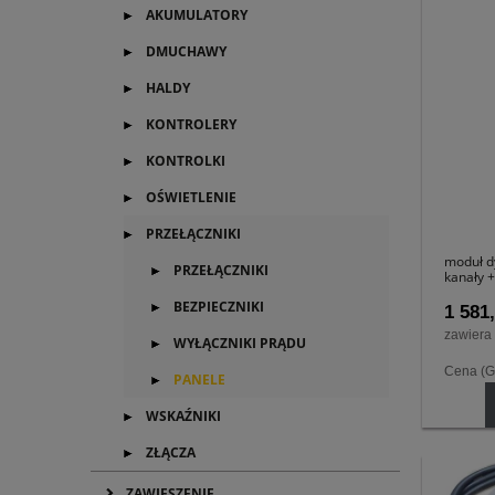
AKUMULATORY
DMUCHAWY
HALDY
KONTROLERY
KONTROLKI
OŚWIETLENIE
PRZEŁĄCZNIKI
moduł dy
PRZEŁĄCZNIKI
kanały 
BEZPIECZNIKI
1 581,
zawiera
WYŁĄCZNIKI PRĄDU
Cena (G
PANELE
WSKAŹNIKI
ZŁĄCZA
ZAWIESZENIE