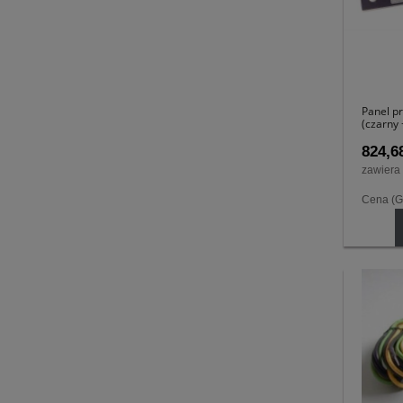
Panel p
(czarny 
824,68
zawiera
Cena (G