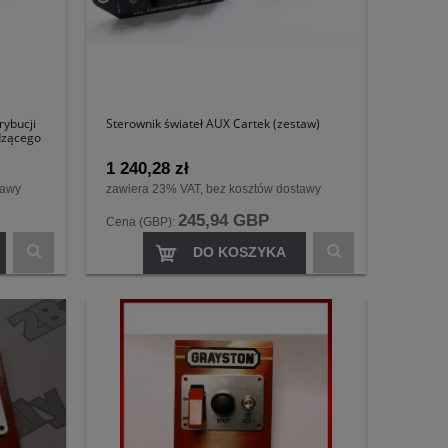
rybucji
Sterownik świateł AUX Cartek (zestaw)
dzącego
1 240,28 zł
tawy
zawiera 23% VAT, bez kosztów dostawy
245,94 GBP
Cena (GBP):
DO KOSZYKA