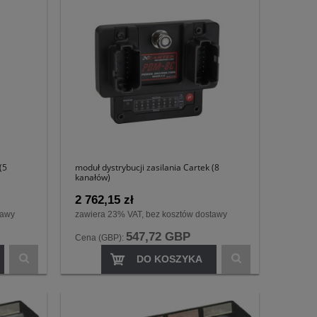
(5
moduł dystrybucji zasilania Cartek (8
kanałów)
2 762,15 zł
tawy
zawiera 23% VAT, bez kosztów dostawy
547,72 GBP
Cena (GBP):
DO KOSZYKA