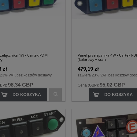
rzełącznika 4W - Cartek PDM
Panel przełącznika 4W - Cartek P
wy
(kolorowy + start
 zł
479,19 zł
 23% VAT, bez kosztów dostawy
zawiera 23% VAT, bez kosztów dos
98,34 GBP
95,02 GBP
BP):
Cena (GBP):
DO KOSZYKA
DO KOSZYKA