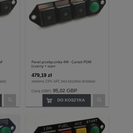
DM
Panel przełącznika 4W - Cartek PDM
(czarny + start
479,19 zł
tawy
zawiera 23% VAT, bez kosztów dostawy
95,02 GBP
Cena (GBP):
DO KOSZYKA