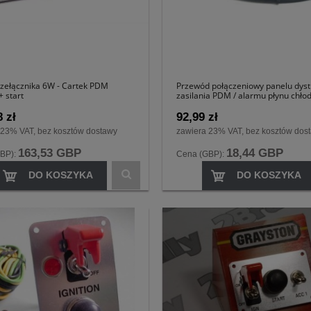
rzełącznika 6W - Cartek PDM
Przewód połączeniowy panelu dyst
+ start
zasilania PDM / alarmu płynu chło
Cartek
 zł
92,99 zł
 23% VAT, bez kosztów dostawy
zawiera 23% VAT, bez kosztów dos
163,53 GBP
18,44 GBP
BP):
Cena (GBP):
DO KOSZYKA
DO KOSZYKA