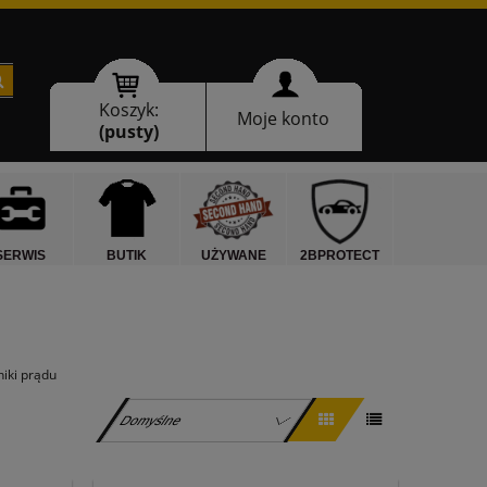
Koszyk:
Moje konto
(pusty)
SERWIS
BUTIK
UŻYWANE
2BPROTECT
niki prądu