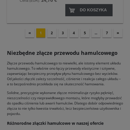
14,76 €
Cena (EUR):
DO KOSZYKA
«
»
1
2
3
4
5
...
7
Niezbędne złącze przewodu hamulcowego
Złącze przewodu hamulcowego to niewielki, ale istotny element układu
hamulcowego. To właśnie ono łączy przewody elastyczne i sztywne,
zapewniając bezpieczny przepływ płynu hamulcowego bez wycieków.
Od jakości złączki zależy szczelność, ciśnienie i reakcja całego układu –
a to bezpośrednio przekłada się na skuteczność hamowania.
Solidne, precyzyjnie wykonane złącze minimalizuje ryzyko pęknięć,
nieszczelności czy nieprawidłowego montażu, które mogłyby prowadzić
do spadku ciśnienia lub awarii hamulców. Dlatego dobór odpowiedniego
złącza to nie tylko kwestia trwałości, lecz bezpieczeństwa użytkownika i
pojazdu.
Różnorodne złączki hamulcowe w naszej ofercie