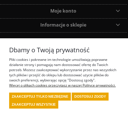
Moje konto
Informacje o sklepie
Dbamy o Twoją prywatność
Dołącz do nas:
Pliki cookies i pokrewne im technologie umożliwiają poprawne
działanie strony i pomagają nam dostosować ofertę do Twoich
Najczęściej wyszukiwane produkty:
potrzeb. Możesz zaakceptować wykorzystanie przez nas wszystkich
tych plików i przejść do sklepu lub dostosować użycie plików do
swoich preferencji, wybierając opcję "Dostosuj zgody".
prezenty motorsport
fotel biurowy OMP
tanie akcesoria rajdowe red spec
tanie
wyposażenie rajdowe turn one
przedstawiciel stilo
przedstawiciel OMP
Więcej o plikach cookies przeczytasz w naszej Polityce prywatności.
kombinezon kartingowy
kombinezon OMP
kask Stilo
sklep rajdowy
rally shop
system gaśniczy fia
wyposażenie serwisu motorsport
wyposażenie bezpieczeństwa
ZAAKCEPTUJ TYLKO NIEZBĘDNE
DOSTOSUJ ZGODY
fia
wyposażenie kierowcy rajdowego
wyposażenie samochodu rajdowego
buty fia
wyposażenie warsztatu motorsport
kask kartingowy
kask fia
skarpety fia
bielizna
ZAAKCEPTUJ WSZYSTKIE
fia
kombinezon fia
kombinezon rajdowy
kask rajdowy
buty rajdowe
rajdowe
gadżety
tanie akcesoria motorsport
renault sport polska
4motorsport
POKAŻ PEŁNĄ WERSJĘ STRONY