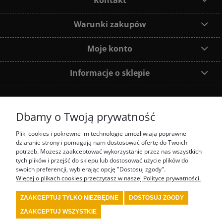
Kontakt
Warunki zakupów
Moje konto
Informacje o sklepie
Dbamy o Twoją prywatność
Dołącz do nas:
Pliki cookies i pokrewne im technologie umożliwiają poprawne
działanie strony i pomagają nam dostosować ofertę do Twoich
Najczęściej wyszukiwane produkty:
potrzeb. Możesz zaakceptować wykorzystanie przez nas wszystkich
tych plików i przejść do sklepu lub dostosować użycie plików do
prezenty motorsport
fotel biurowy OMP
tanie akcesoria rajdowe red spec
tanie
swoich preferencji, wybierając opcję "Dostosuj zgody".
wyposażenie rajdowe turn one
przedstawiciel stilo
przedstawiciel OMP
Więcej o plikach cookies przeczytasz w naszej Polityce prywatności.
kombinezon kartingowy
kombinezon OMP
kask Stilo
sklep rajdowy
rally shop
system gaśniczy fia
wyposażenie serwisu motorsport
wyposażenie bezpieczeństwa
ZAAKCEPTUJ TYLKO NIEZBĘDNE
DOSTOSUJ ZGODY
fia
wyposażenie kierowcy rajdowego
wyposażenie samochodu rajdowego
buty fia
wyposażenie warsztatu motorsport
kask kartingowy
kask fia
skarpety fia
bielizna
ZAAKCEPTUJ WSZYSTKIE
fia
kombinezon fia
kombinezon rajdowy
kask rajdowy
buty rajdowe
rajdowe
gadżety
tanie akcesoria motorsport
renault sport polska
4motorsport