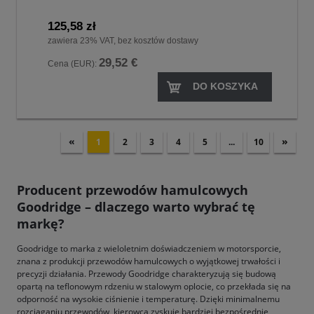
125,58 zł
zawiera 23% VAT, bez kosztów dostawy
29,52 €
Cena (EUR):
DO KOSZYKA
«
»
1
2
3
4
5
...
10
Producent przewodów hamulcowych
Goodridge – dlaczego warto wybrać tę
markę?
Goodridge to marka z wieloletnim doświadczeniem w motorsporcie,
znana z produkcji przewodów hamulcowych o wyjątkowej trwałości i
precyzji działania. Przewody Goodridge charakteryzują się budową
opartą na teflonowym rdzeniu w stalowym oplocie, co przekłada się na
odporność na wysokie ciśnienie i temperaturę. Dzięki minimalnemu
rozciąganiu przewodów, kierowca zyskuje bardziej bezpośrednie