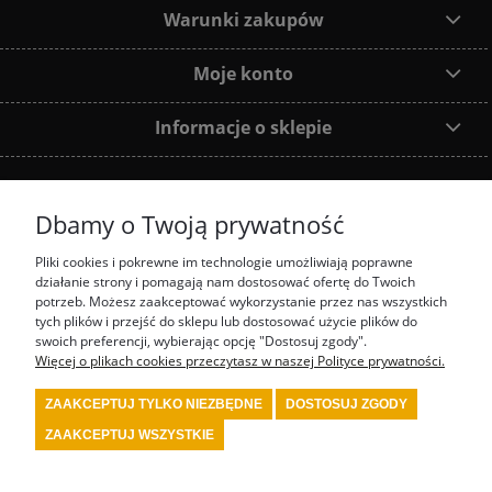
Warunki zakupów
Moje konto
Informacje o sklepie
Dbamy o Twoją prywatność
Dołącz do nas:
Pliki cookies i pokrewne im technologie umożliwiają poprawne
działanie strony i pomagają nam dostosować ofertę do Twoich
Najczęściej wyszukiwane produkty:
potrzeb. Możesz zaakceptować wykorzystanie przez nas wszystkich
tych plików i przejść do sklepu lub dostosować użycie plików do
prezenty motorsport
fotel biurowy OMP
tanie akcesoria rajdowe red spec
tanie
swoich preferencji, wybierając opcję "Dostosuj zgody".
wyposażenie rajdowe turn one
przedstawiciel stilo
przedstawiciel OMP
Więcej o plikach cookies przeczytasz w naszej Polityce prywatności.
kombinezon kartingowy
kombinezon OMP
kask Stilo
sklep rajdowy
rally shop
system gaśniczy fia
wyposażenie serwisu motorsport
wyposażenie bezpieczeństwa
ZAAKCEPTUJ TYLKO NIEZBĘDNE
DOSTOSUJ ZGODY
fia
wyposażenie kierowcy rajdowego
wyposażenie samochodu rajdowego
buty fia
wyposażenie warsztatu motorsport
kask kartingowy
kask fia
skarpety fia
bielizna
ZAAKCEPTUJ WSZYSTKIE
fia
kombinezon fia
kombinezon rajdowy
kask rajdowy
buty rajdowe
rajdowe
gadżety
tanie akcesoria motorsport
renault sport polska
4motorsport