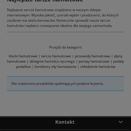
Najlepsze tarcze hamulcowe znajdziesz w naszym sklepie
internetowym. Wysoka jakość, szeroki wybór i producenci, do których
zaufanie ma wielu kierowców. Koniecznie sprawdź nasze tarcze
hamulców i wybierz rozwiązanie idealne dla twojego samochodu.
Przejdź do kategorii:
klocki hamulcowe
|
tarcze hamulcowe
|
przewody hamulcowe
|
płyny
hamulcowe
|
dźwignie hamulca ręcznego
|
pompy hamulcowe
|
pedały
pedalbox
|
korektory siły hamowania
|
chłodzenie hamulców
Nie znaleziono produktów spełniających podane kryteria.
Kontakt