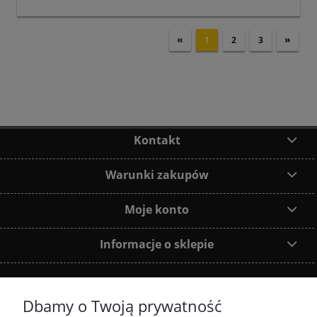
«
»
1
2
3
Kontakt
Warunki zakupów
Moje konto
Informacje o sklepie
Dbamy o Twoją prywatność
Dołącz do nas: