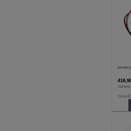
pompa p
416,90
zawiera
Cena (