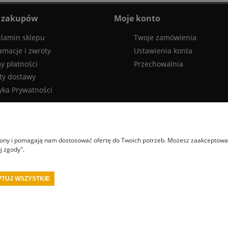
 zakupów
Moje konto
lamin sklepu
Twoje zamówienia
amacje i zwroty
Ustawienia konta
y płatności
Przechowalnia
ty dostawy
tyka Prywatności
trony i pomagają nam dostosować ofertę do Twoich potrzeb. Możesz zaakceptować 
j zgody".
TUJ WSZYSTKIE
 red spec
tanie wyposażenie rajdowe turn one
przedstawiciel stilo
przedstawiciel
otorsport
wyposażenie bezpieczeństwa fia
wyposażenie kierowcy rajdowego
wypo
kombinezon fia
kombinezon rajdowy
kask rajdowy
buty rajdowe
rajdowe gadżety
Sklep internetowy Shoper Premium