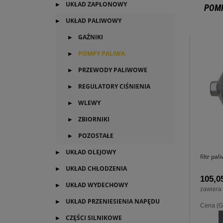
UKŁAD ZAPŁONOWY
POMP
UKŁAD PALIWOWY
GAŹNIKI
POMPY PALIWA
PRZEWODY PALIWOWE
REGULATORY CIŚNIENIA
WLEWY
ZBIORNIKI
POZOSTAŁE
UKŁAD OLEJOWY
filtr pa
UKŁAD CHŁODZENIA
105,05
UKŁAD WYDECHOWY
zawiera
UKŁAD PRZENIESIENIA NAPĘDU
Cena (G
CZĘŚCI SILNIKOWE