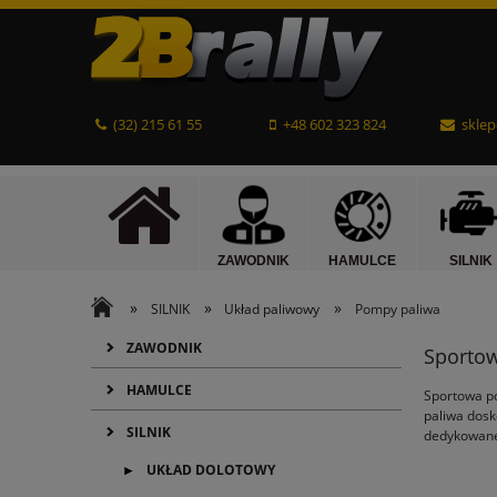
(32) 215 61 55
+48 602 323 824
sklep
ZAWODNIK
HAMULCE
SILNIK
»
»
»
SILNIK
Układ paliwowy
Pompy paliwa
ZAWODNIK
Sporto
HAMULCE
Sportowa po
paliwa dosk
SILNIK
dedykowane 
UKŁAD DOLOTOWY