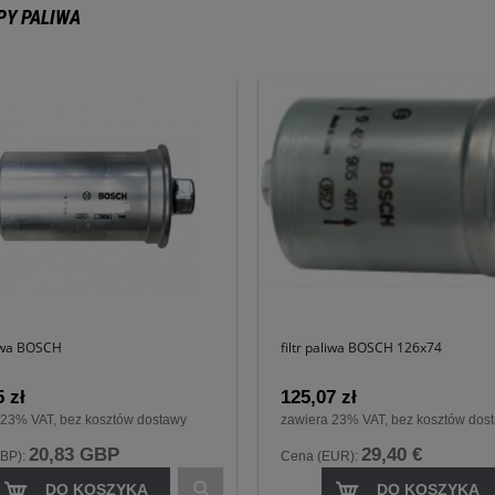
Y PALIWA
liwa BOSCH
filtr paliwa BOSCH 126x74
 zł
125,07 zł
 23% VAT, bez kosztów dostawy
zawiera 23% VAT, bez kosztów dos
20,83 GBP
29,40 €
BP):
Cena (EUR):
DO KOSZYKA
DO KOSZYKA