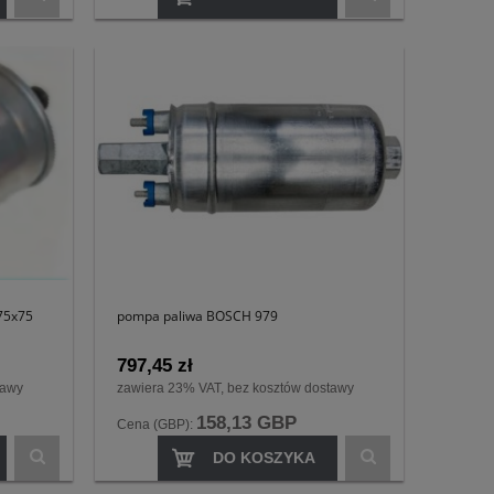
75x75
pompa paliwa BOSCH 979
797,45 zł
tawy
zawiera 23% VAT, bez kosztów dostawy
158,13 GBP
Cena (GBP):
DO KOSZYKA