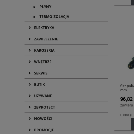
PŁYNY
TERMOIZOLACJA
ELEKTRYKA
ZAWIESZENIE
KAROSERIA
WNĘTRZE
SERWIS
BUTIK
filtr p
mm
UŻYWANE
96,82 
zawiera
2BPROTECT
Cena (
NOWOŚCI
PROMOCJE