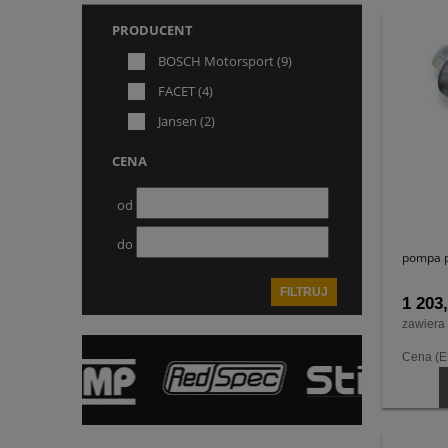
PRODUCENT
BOSCH Motorsport
(9)
FACET
(4)
Jansen
(2)
CENA
od
do
pompa p
FILTRUJ
1 203,
zawiera
Cena (