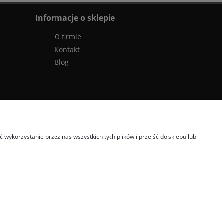
Informacje o sklepie
O firmie
Kontakt
Blog
wykorzystanie przez nas wszystkich tych plików i przejść do sklepu lub
 OMP
kombinezon kartingowy
kombinezon OMP
kask Stilo
sklep
sażenie samochodu rajdowego
buty fia
wyposażenie warsztatu
tanie akcesoria motorsport
renault sport polska
4motorsport