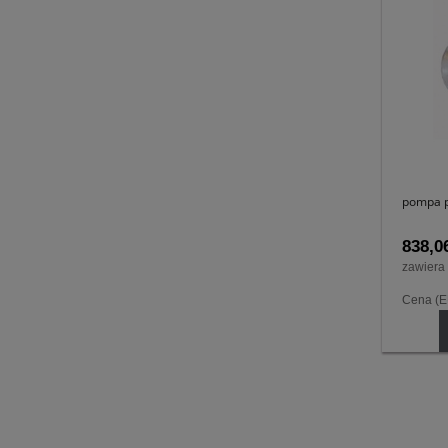
pompa p
838,06
zawiera
Cena (