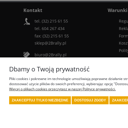
Kontakt
Warunki
tel. (32) 215 61 55
Regu
tel. 604 267 434
Rekl
fax: (32) 215 61 55
Form
sklep@2Brally.pl
Kosz
Poli
biuro@2Brally.pl
Dbamy o Twoją prywatność
Dołącz do nas:
Pliki cookies i pokrewne im technologie umożliwiają poprawne działanie s
dostosować użycie plików do swoich preferencji, wybierając opcję "Dostosu
Więcej o plikach cookies przeczytasz w naszej Polityce prywatności.
Najczęściej wyszukiwane produkty:
ZAAKCEPTUJ TYLKO NIEZBĘDNE
DOSTOSUJ ZGODY
ZAAKCEP
prezenty motorsport
fotel biurowy OMP
tanie akcesoria rajdowe
rajdowy
rally shop
system gaśniczy fia
wyposażenie serwisu m
motorsport
kask kartingowy
kask fia
skarpety fia
bielizna fia