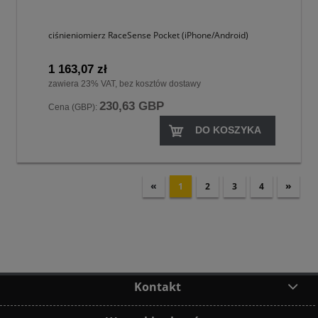
ciśnieniomierz RaceSense Pocket (iPhone/Android)
1 163,07 zł
zawiera 23% VAT, bez kosztów dostawy
230,63 GBP
Cena (GBP):
DO KOSZYKA
«
»
1
2
3
4
Kontakt