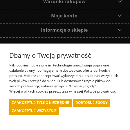
Warunki zakupów
Moje konto
Informacje o sklepie
Dbamy o Twoją prywatność
Dołącz do nas:
Pliki cookies i pokrewne im technologie umożliwiają poprawne
działanie strony i pomagają nam dostosować ofertę do Twoich
Najczęściej wyszukiwane produkty:
potrzeb. Możesz zaakceptować wykorzystanie przez nas wszystkich
tych plików i przejść do sklepu lub dostosować użycie plików do
swoich preferencji, wybierając opcję "Dostosuj zgody".
prezenty motorsport
fotel biurowy OMP
tanie akcesoria rajdowe red spec
tanie
wyposażenie rajdowe turn one
przedstawiciel stilo
przedstawiciel OMP
Więcej o plikach cookies przeczytasz w naszej Polityce prywatności.
kombinezon kartingowy
kombinezon OMP
kask Stilo
sklep rajdowy
rally shop
system gaśniczy fia
wyposażenie serwisu motorsport
wyposażenie bezpieczeństwa
ZAAKCEPTUJ TYLKO NIEZBĘDNE
DOSTOSUJ ZGODY
fia
wyposażenie kierowcy rajdowego
wyposażenie samochodu rajdowego
buty fia
wyposażenie warsztatu motorsport
kask kartingowy
kask fia
skarpety fia
bielizna
ZAAKCEPTUJ WSZYSTKIE
fia
kombinezon fia
kombinezon rajdowy
kask rajdowy
buty rajdowe
rajdowe
gadżety
tanie akcesoria motorsport
renault sport polska
4motorsport