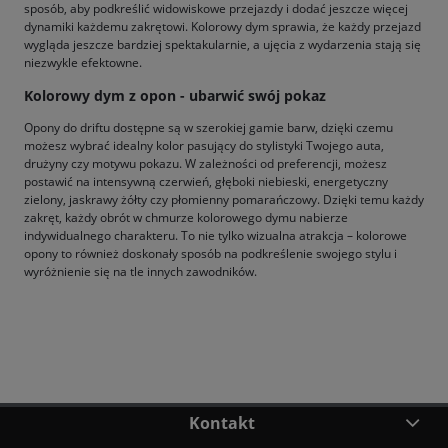
sposób, aby podkreślić widowiskowe przejazdy i dodać jeszcze więcej
dynamiki każdemu zakrętowi. Kolorowy dym sprawia, że każdy przejazd
wygląda jeszcze bardziej spektakularnie, a ujęcia z wydarzenia stają się
niezwykle efektowne.
Kolorowy dym z opon - ubarwić swój pokaz
Opony do driftu dostępne są w szerokiej gamie barw, dzięki czemu
możesz wybrać idealny kolor pasujący do stylistyki Twojego auta,
drużyny czy motywu pokazu. W zależności od preferencji, możesz
postawić na intensywną czerwień, głęboki niebieski, energetyczny
zielony, jaskrawy żółty czy płomienny pomarańczowy. Dzięki temu każdy
zakręt, każdy obrót w chmurze kolorowego dymu nabierze
indywidualnego charakteru. To nie tylko wizualna atrakcja – kolorowe
opony to również doskonały sposób na podkreślenie swojego stylu i
wyróżnienie się na tle innych zawodników.
Kontakt