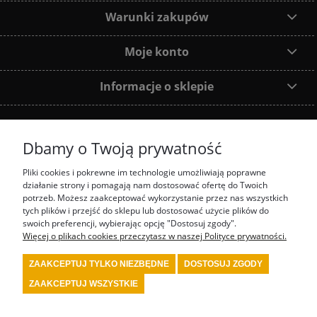
Warunki zakupów
Moje konto
Informacje o sklepie
Dbamy o Twoją prywatność
Dołącz do nas:
Pliki cookies i pokrewne im technologie umożliwiają poprawne
działanie strony i pomagają nam dostosować ofertę do Twoich
Najczęściej wyszukiwane produkty:
potrzeb. Możesz zaakceptować wykorzystanie przez nas wszystkich
tych plików i przejść do sklepu lub dostosować użycie plików do
swoich preferencji, wybierając opcję "Dostosuj zgody".
prezenty motorsport
fotel biurowy OMP
tanie akcesoria rajdowe red spec
tanie
wyposażenie rajdowe turn one
przedstawiciel stilo
przedstawiciel OMP
Więcej o plikach cookies przeczytasz w naszej Polityce prywatności.
kombinezon kartingowy
kombinezon OMP
kask Stilo
sklep rajdowy
rally shop
system gaśniczy fia
wyposażenie serwisu motorsport
wyposażenie bezpieczeństwa
ZAAKCEPTUJ TYLKO NIEZBĘDNE
DOSTOSUJ ZGODY
fia
wyposażenie kierowcy rajdowego
wyposażenie samochodu rajdowego
buty fia
wyposażenie warsztatu motorsport
kask kartingowy
kask fia
skarpety fia
bielizna
ZAAKCEPTUJ WSZYSTKIE
fia
kombinezon fia
kombinezon rajdowy
kask rajdowy
buty rajdowe
rajdowe
gadżety
tanie akcesoria motorsport
renault sport polska
4motorsport