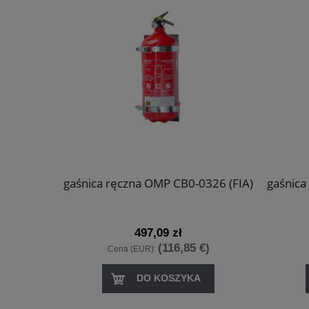
my2026 -
gaśnica ręczna OMP CB0-0326 (FIA)
gaśnica
6-2018)
497,09 zł
€)
(116,85 €)
Cena (EUR):
DO KOSZYKA