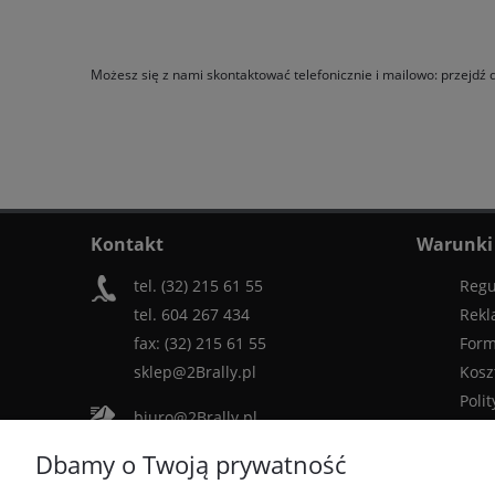
Możesz się z nami skontaktować telefonicznie i mailowo: przejdź
Kontakt
Warunki
tel. (32) 215 61 55
Regu
tel. 604 267 434
Rekl
fax: (32) 215 61 55
Form
sklep@2Brally.pl
Kosz
Poli
biuro@2Brally.pl
Dbamy o Twoją prywatność