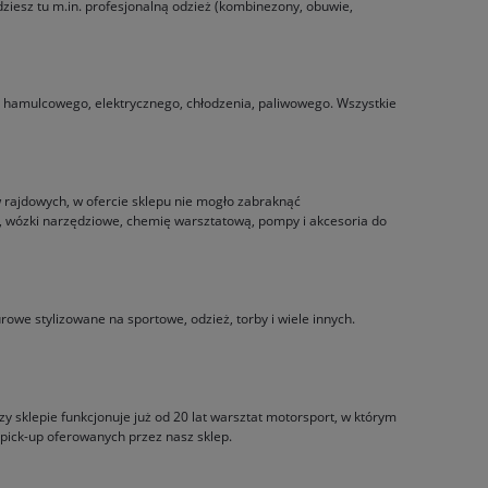
iesz tu m.in. profesjonalną odzież (kombinezony, obuwie,
adu hamulcowego, elektrycznego, chłodzenia, paliwowego. Wszystkie
rajdowych, w ofercie sklepu nie mogło zabraknąć
e, wózki narzędziowe, chemię warsztatową, pompy i akcesoria do
rowe stylizowane na sportowe, odzież, torby i wiele innych.
 sklepie funkcjonuje już od 20 lat warsztat motorsport, w którym
ick-up oferowanych przez nasz sklep.