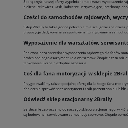
Sporą część naszej oferty wypełnia kompleksowe wyposażenie raj
bieliznę, rękawice), kaski, kołnierze usztywniające, interkomy, d
Części do samochodów rajdowych, wycz
Sklep 2Brally to także godne polecenia miejsce, gdzie znajdziesz
propozycje dedykowane są sportowym i tuningowanym samochodo
Wyposażenie dla warsztatów, serwisan
Ponieważ poza sprzedażą wyposażenia rajdowego dla fanów motor
profesjonalnego asortymentu dla warsztatów. Znajdziesz tu odzie
tankowania, liczne niezbędne akcesoria.
Coś dla fana motoryzacji w sklepie 2Bral
Przygotowaliśmy także specjalną ofertę dla każdego fana motoryzac
Koniecznie sprawdź nasz asortyment i zrób prezent sobie lub blis
Odwiedź sklep stacjonarny 2Brally
Serdecznie zapraszamy do naszego sklepu stacjonarnego, w którym 
są budowane i serwisowane samochody sportowe. Chętnie pomoże