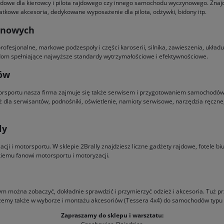
dowe dla kierowcy i pilota rajdowego czy innego samochodu wyczynowego. Znajdz
odatkowe akcesoria, dedykowane wyposażenie dla pilota, odżywki, bidony itp.
ynowych
 profesjonalne, markowe podzespoły i części karoserii, silnika, zawieszenia, ukł
m spełniające najwyższe standardy wytrzymałościowe i efektywnościowe.
tów
sportu nasza firma zajmuje się także serwisem i przygotowaniem samochodów 
ż dla serwisantów, podnośniki, oświetlenie, namioty serwisowe, narzędzia ręczn
ly
ji i motorsportu. W sklepie 2Brally znajdziesz liczne gadżety rajdowe, fotele biu
kiemu fanowi motorsportu i motoryzacji.
można zobaczyć, dokładnie sprawdzić i przymierzyć odzież i akcesoria. Tuż przy
my także w wyborze i montażu akcesoriów (Tessera 4x4) do samochodów typu p
Zapraszamy do sklepu i warsztatu: