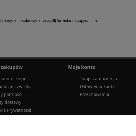
 do
danych kontaktowych
lub wyślij
formularz z zapytaniem
.
 zakupów
Moje konto
lamin sklepu
Twoje zamówienia
amacje i zwroty
Ustawienia konta
y płatności
Przechowalnia
ty dostawy
tyka Prywatności