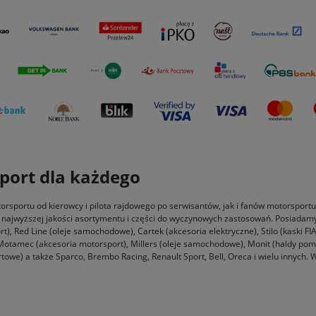
sport dla każdego
rsportu od kierowcy i pilota rajdowego po serwisantów, jak i fanów motorsportu i
i najwyższej jakości asortymentu i części do wyczynowych zastosowań. Posiadamy
t), Red Line (oleje samochodowe), Cartek (akcesoria elektryczne), Stilo (kaski FI
 Motamec (akcesoria motorsport), Millers (oleje samochodowe), Monit (haldy pomi
owe) a także Sparco, Brembo Racing, Renault Sport, Bell, Oreca i wielu innych