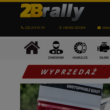
(32) 215 61 55
+48 602 323 824
sklep
ZAWODNIK
HAMULCE
SILNIK
W Y P R Z E D A Ż