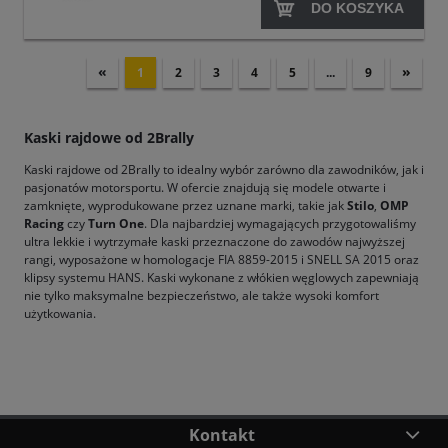
DO KOSZYKA
«
»
1
2
3
4
5
...
9
Kaski rajdowe od 2Brally
Kaski rajdowe od 2Brally to idealny wybór zarówno dla zawodników, jak i
pasjonatów motorsportu. W ofercie znajdują się modele otwarte i
zamknięte, wyprodukowane przez uznane marki, takie jak
Stilo
,
OMP
Racing
czy
Turn One
. Dla najbardziej wymagających przygotowaliśmy
ultra lekkie i wytrzymałe kaski przeznaczone do zawodów najwyższej
rangi, wyposażone w homologacje FIA 8859-2015 i SNELL SA 2015 oraz
klipsy systemu HANS. Kaski wykonane z włókien węglowych zapewniają
nie tylko maksymalne bezpieczeństwo, ale także wysoki komfort
użytkowania.
Kontakt