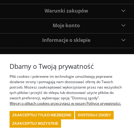
Warunki zakupów
Moje konto
Informacje o sklepie
Dbamy o Twoją prywatność
Dołącz do nas:
Pliki cookies i pokrewne im technologie umożliwiają poprawne
działanie strony i pomagają nam dostosować ofertę do Twoich
Najczęściej wyszukiwane produkty:
potrzeb. Możesz zaakceptować wykorzystanie przez nas wszystkich
tych plików i przejść do sklepu lub dostosować użycie plików do
swoich preferencji, wybierając opcję "Dostosuj zgody".
prezenty motorsport
fotel biurowy OMP
tanie akcesoria rajdowe red spec
tanie
wyposażenie rajdowe turn one
przedstawiciel stilo
przedstawiciel OMP
Więcej o plikach cookies przeczytasz w naszej Polityce prywatności.
kombinezon kartingowy
kombinezon OMP
kask Stilo
sklep rajdowy
rally shop
system gaśniczy fia
wyposażenie serwisu motorsport
wyposażenie bezpieczeństwa
ZAAKCEPTUJ TYLKO NIEZBĘDNE
DOSTOSUJ ZGODY
fia
wyposażenie kierowcy rajdowego
wyposażenie samochodu rajdowego
buty fia
wyposażenie warsztatu motorsport
kask kartingowy
kask fia
skarpety fia
bielizna
ZAAKCEPTUJ WSZYSTKIE
fia
kombinezon fia
kombinezon rajdowy
kask rajdowy
buty rajdowe
rajdowe
gadżety
tanie akcesoria motorsport
renault sport polska
4motorsport