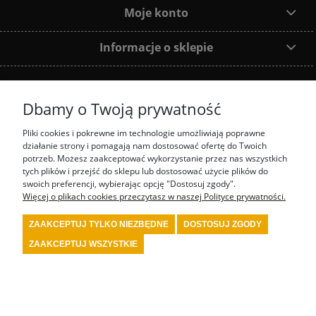
Moje konto
Informacje o sklepie
Dbamy o Twoją prywatność
Dołącz do nas:
Pliki cookies i pokrewne im technologie umożliwiają poprawne
działanie strony i pomagają nam dostosować ofertę do Twoich
Najczęściej wyszukiwane produkty:
potrzeb. Możesz zaakceptować wykorzystanie przez nas wszystkich
tych plików i przejść do sklepu lub dostosować użycie plików do
swoich preferencji, wybierając opcję "Dostosuj zgody".
prezenty motorsport
fotel biurowy OMP
tanie akcesoria rajdowe red spec
tanie
wyposażenie rajdowe turn one
przedstawiciel stilo
przedstawiciel OMP
Więcej o plikach cookies przeczytasz w naszej Polityce prywatności.
kombinezon kartingowy
kombinezon OMP
kask Stilo
sklep rajdowy
rally shop
system gaśniczy fia
wyposażenie serwisu motorsport
wyposażenie bezpieczeństwa
ZAAKCEPTUJ TYLKO NIEZBĘDNE
DOSTOSUJ ZGODY
fia
wyposażenie kierowcy rajdowego
wyposażenie samochodu rajdowego
buty fia
wyposażenie warsztatu motorsport
kask kartingowy
kask fia
skarpety fia
bielizna
ZAAKCEPTUJ WSZYSTKIE
fia
kombinezon fia
kombinezon rajdowy
kask rajdowy
buty rajdowe
rajdowe
gadżety
tanie akcesoria motorsport
renault sport polska
4motorsport
POKAŻ PEŁNĄ WERSJĘ STRONY
Sklep internetowy Shoper Premium